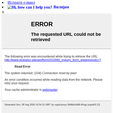
Испрати е-маил
Вилијам
x