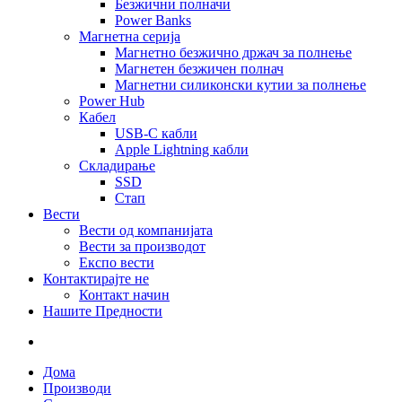
Безжични полначи
Power Banks
Магнетна серија
Магнетно безжично држач за полнење
Магнетен безжичен полнач
Магнетни силиконски кутии за полнење
Power Hub
Кабел
USB-C кабли
Apple Lightning кабли
Складирање
SSD
Стап
Вести
Вести од компанијата
Вести за производот
Експо вести
Контактирајте не
Контакт начин
Нашите Предности
Дома
Производи