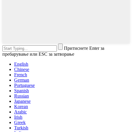
Притиснете Enter за
пребарување или ESC за затворање
English
Chinese
French
German
Portuguese
Spanish
Russian
Japanese
Korean
Arabic
Irish
Greek
Turkish