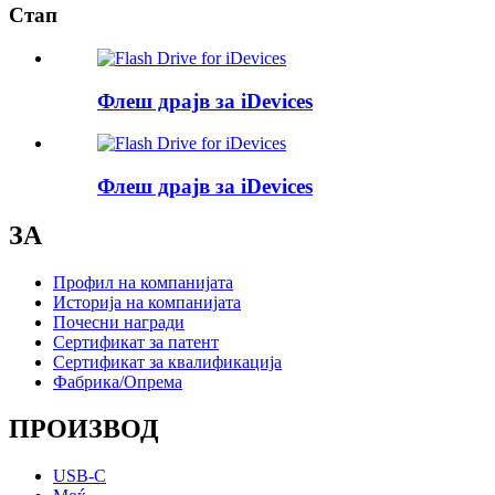
Стап
Флеш драјв за iDevices
Флеш драјв за iDevices
ЗА
Профил на компанијата
Историја на компанијата
Почесни награди
Сертификат за патент
Сертификат за квалификација
Фабрика/Опрема
ПРОИЗВОД
USB-C