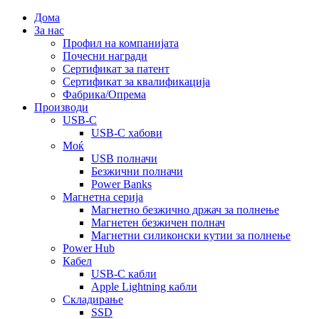
Дома
За нас
Профил на компанијата
Почесни награди
Сертификат за патент
Сертификат за квалификација
Фабрика/Опрема
Производи
USB-C
USB-C хабови
Моќ
USB полначи
Безжични полначи
Power Banks
Магнетна серија
Магнетно безжично држач за полнење
Магнетен безжичен полнач
Магнетни силиконски кутии за полнење
Power Hub
Кабел
USB-C кабли
Apple Lightning кабли
Складирање
SSD