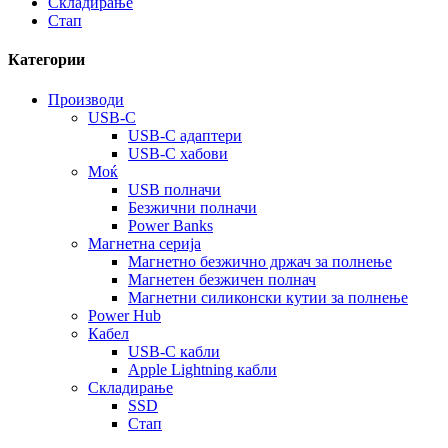
Складирање
Стап
Категории
Производи
USB-C
USB-C адаптери
USB-C хабови
Моќ
USB полначи
Безжични полначи
Power Banks
Магнетна серија
Магнетно безжично држач за полнење
Магнетен безжичен полнач
Магнетни силиконски кутии за полнење
Power Hub
Кабел
USB-C кабли
Apple Lightning кабли
Складирање
SSD
Стап