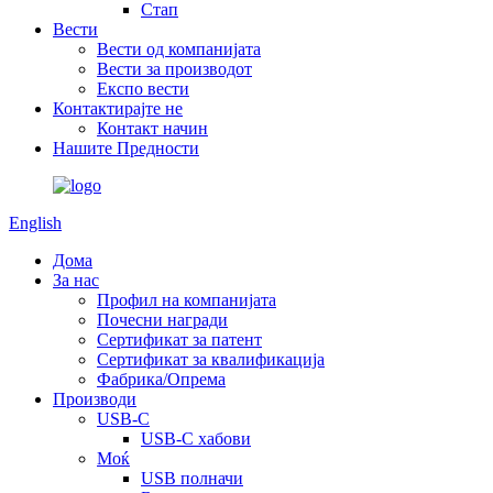
Стап
Вести
Вести од компанијата
Вести за производот
Експо вести
Контактирајте не
Контакт начин
Нашите Предности
English
Дома
За нас
Профил на компанијата
Почесни награди
Сертификат за патент
Сертификат за квалификација
Фабрика/Опрема
Производи
USB-C
USB-C хабови
Моќ
USB полначи