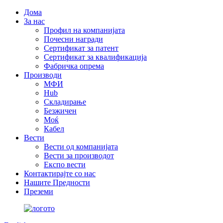
Дома
За нас
Профил на компанијата
Почесни награди
Сертификат за патент
Сертификат за квалификација
Фабричка опрема
Производи
МФИ
Hub
Складирање
Безжичен
Моќ
Кабел
Вести
Вести од компанијата
Вести за производот
Експо вести
Контактирајте со нас
Нашите Предности
Преземи