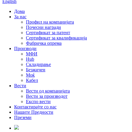
English
Дома
За нас
Профил на компанијата
Почесни награди
Сертификат за патент
Сертификат за квалификација
Фабричка опрема
Производи
МФИ
Hub
Складирање
Безжичен
Моќ
Кабел
Вести
Вести од компанијата
Вести за производот
Експо вести
Контактирајте со нас
Нашите Предности
Преземи