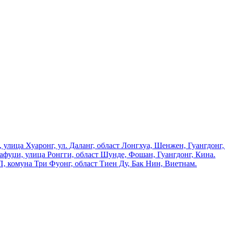
улица Хуаронг, ул. Даланг, област Лонгхуа, Шенжен, Гуангдонг,
афуџи, улица Ронгги, област Шунде, Фошан, Гуангдонг, Кина.
, комуна Три Фуонг, област Тиен Ду, Бак Нин, Виетнам.