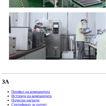
ЗА
Профил на компанијата
Историја на компанијата
Почесни награди
Сертификат за патент