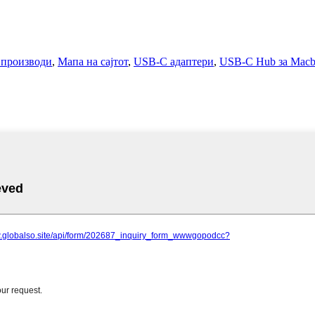
 производи
,
Мапа на сајтот
,
USB-C адаптери
,
USB-C Hub за Mac