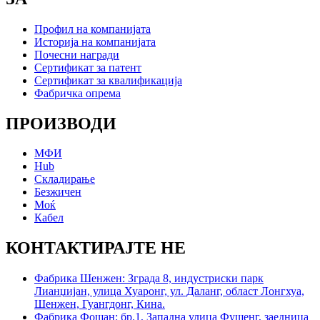
Профил на компанијата
Историја на компанијата
Почесни награди
Сертификат за патент
Сертификат за квалификација
Фабричка опрема
ПРОИЗВОДИ
МФИ
Hub
Складирање
Безжичен
Моќ
Кабел
КОНТАКТИРАЈТЕ НЕ
Фабрика Шенжен: Зграда 8, индустриски парк
Лианџијан, улица Хуаронг, ул. Даланг, област Лонгхуа,
Шенжен, Гуангдонг, Кина.
Фабрика Фошан: бр.1, Западна улица Фушенг, заедница