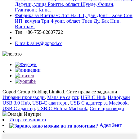
Дафуџи, улица Ронгги, област Шунде, Фошан,
Гуангдонг, Кина.
Фабрика за Виетнам: Лот H2-1-1, Даи Донг - Хоан Сон
ИП, комуна Три Фуонг, област Тиен Ду, Бак Нин,
Виетнам.
Тел: +86-755-82807722
E-mail: sales@gopod.cc
Gopod Group Holding Limited. Сите права се задржани.
Избрани производи
,
Мапа на сајтот
,
USB C Hub
,
Напојуван
USB 3.0 Hub
,
USB-C адаптери
,
USB C адаптер за Macbook
,
USB C адаптер
,
USB-C Hub за Macbook
,
Сите производи
Испрати е-пошта
Адел Зенг
x