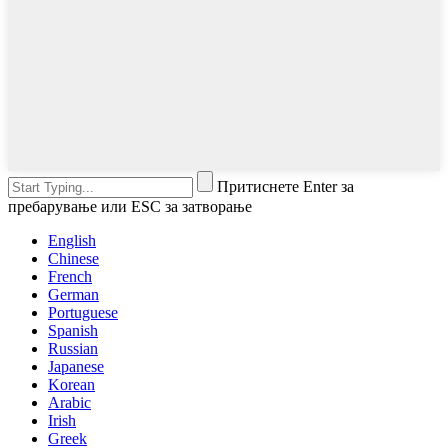
Притиснете Enter за
пребарување или ESC за затворање
English
Chinese
French
German
Portuguese
Spanish
Russian
Japanese
Korean
Arabic
Irish
Greek