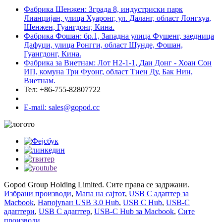
Фабрика Шенжен: Зграда 8, индустриски парк
Лианџијан, улица Хуаронг, ул. Даланг, област Лонгхуа,
Шенжен, Гуангдонг, Кина.
Фабрика Фошан: бр.1, Западна улица Фушенг, заедница
Дафуџи, улица Ронгги, област Шунде, Фошан,
Гуангдонг, Кина.
Фабрика за Виетнам: Лот H2-1-1, Даи Донг - Хоан Сон
ИП, комуна Три Фуонг, област Тиен Ду, Бак Нин,
Виетнам.
Тел: +86-755-82807722
E-mail: sales@gopod.cc
Gopod Group Holding Limited. Сите права се задржани.
Избрани производи
,
Мапа на сајтот
,
USB C адаптер за
Macbook
,
Напојуван USB 3.0 Hub
,
USB C Hub
,
USB-C
адаптери
,
USB C адаптер
,
USB-C Hub за Macbook
,
Сите
производи