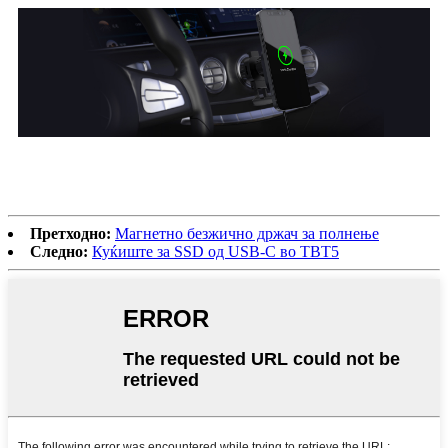
Претходно:
Магнетно безжично држач за полнење
Следно:
Куќиште за SSD од USB-C во TBT5