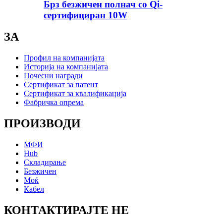
Брз безжичен полнач со Qi-
сертифициран 10W
ЗА
Профил на компанијата
Историја на компанијата
Почесни награди
Сертификат за патент
Сертификат за квалификација
Фабричка опрема
ПРОИЗВОДИ
МФИ
Hub
Складирање
Безжичен
Моќ
Кабел
КОНТАКТИРАЈТЕ НЕ