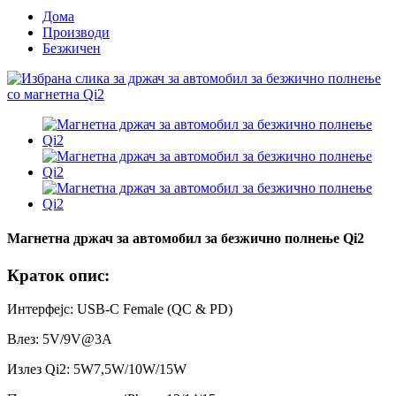
Дома
Производи
Безжичен
Магнетна држач за автомобил за безжично полнење Qi2
Краток опис:
Интерфејс: USB-C Female (QC & PD)
Влез: 5V/9V@3A
Излез Qi2: 5W7,5W/10W/15W