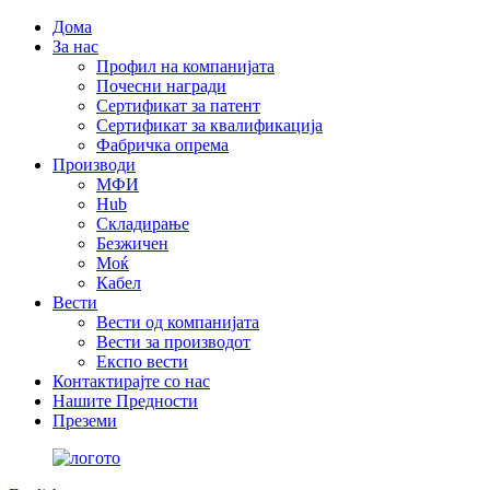
Дома
За нас
Профил на компанијата
Почесни награди
Сертификат за патент
Сертификат за квалификација
Фабричка опрема
Производи
МФИ
Hub
Складирање
Безжичен
Моќ
Кабел
Вести
Вести од компанијата
Вести за производот
Експо вести
Контактирајте со нас
Нашите Предности
Преземи