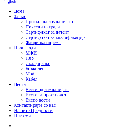
English
Дома
За нас
Профил на компанијата
Почесни награди
Сертификат за патент
Сертификат за квалификација
Фабричка опрема
Производи
МФИ
Hub
Складирање
Безжичен
Моќ
Кабел
Вести
Вести од компанијата
Вести за производот
Експо вести
Контактирајте со нас
Нашите Предности
Преземи