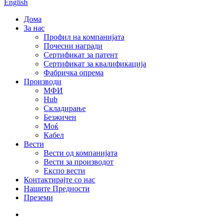
English
Дома
За нас
Профил на компанијата
Почесни награди
Сертификат за патент
Сертификат за квалификација
Фабричка опрема
Производи
МФИ
Hub
Складирање
Безжичен
Моќ
Кабел
Вести
Вести од компанијата
Вести за производот
Експо вести
Контактирајте со нас
Нашите Предности
Преземи