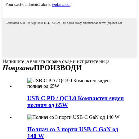
Напишете ја вашата порака овде и испратете ни ја
Поврзани
ПРОИЗВОДИ
USB-C PD / QC3.0 Компактен ѕиден
полнач од 65W
Полнач со 3 порти USB-C GaN од
140 W