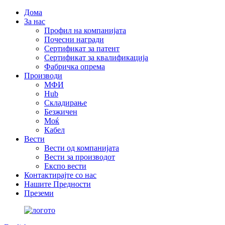
Дома
За нас
Профил на компанијата
Почесни награди
Сертификат за патент
Сертификат за квалификација
Фабричка опрема
Производи
МФИ
Hub
Складирање
Безжичен
Моќ
Кабел
Вести
Вести од компанијата
Вести за производот
Експо вести
Контактирајте со нас
Нашите Предности
Преземи