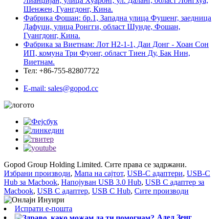
Лианџијан, улица Хуаронг, ул. Даланг, област Лонгхуа,
Шенжен, Гуангдонг, Кина.
Фабрика Фошан: бр.1, Западна улица Фушенг, заедница
Дафуџи, улица Ронгги, област Шунде, Фошан,
Гуангдонг, Кина.
Фабрика за Виетнам: Лот H2-1-1, Даи Донг - Хоан Сон
ИП, комуна Три Фуонг, област Тиен Ду, Бак Нин,
Виетнам.
Тел: +86-755-82807722
E-mail: sales@gopod.cc
Gopod Group Holding Limited. Сите права се задржани.
Избрани производи
,
Мапа на сајтот
,
USB-C адаптери
,
USB-C
Hub за Macbook
,
Напојуван USB 3.0 Hub
,
USB C адаптер за
Macbook
,
USB C адаптер
,
USB C Hub
,
Сите производи
Испрати е-пошта
Адел Зенг