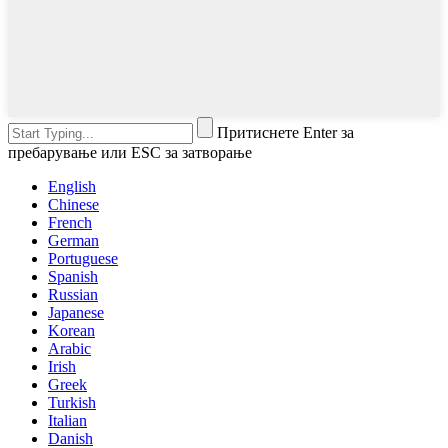
Притиснете Enter за
пребарување или ESC за затворање
English
Chinese
French
German
Portuguese
Spanish
Russian
Japanese
Korean
Arabic
Irish
Greek
Turkish
Italian
Danish