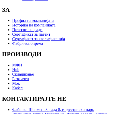
ЗА
Профил на компанијата
Историја на компанијата
Почесни награди
Сертификат за патент
Сертификат за квалификација
Фабричка опрема
ПРОИЗВОДИ
МФИ
Hub
Складирање
Безжичен
Моќ
Кабел
КОНТАКТИРАЈТЕ НЕ
Фабрика Шенжен: Зграда 8, индустриски парк