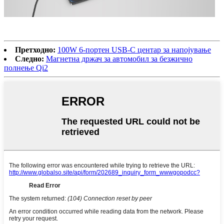
Претходно:
100W 6-портен USB-C центар за напојување
Следно:
Магнетна држач за автомобил за безжично
полнење Qi2